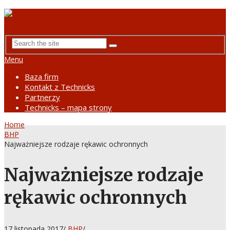
Menu
Baza firm
Kontakt z Technicks
Partnerzy
Technicks – mapa strony
Home
BHP
Najważniejsze rodzaje rękawic ochronnych
Najważniejsze rodzaje
rękawic ochronnych
17 listopada 2017
/
BHP
/