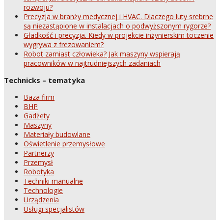
rozwoju?
Precyzja w branży medycznej i HVAC. Dlaczego luty srebrne
są niezastąpione w instalacjach o podwyższonym rygorze?
Gładkość i precyzja. Kiedy w projekcie inżynierskim toczenie
wygrywa z frezowaniem?
Robot zamiast człowieka? Jak maszyny wspierają
pracowników w najtrudniejszych zadaniach
Technicks – tematyka
Baza firm
BHP
Gadżety
Maszyny
Materiały budowlane
Oświetlenie przemysłowe
Partnerzy
Przemysł
Robotyka
Techniki manualne
Technologie
Urządzenia
Usługi specjalistów