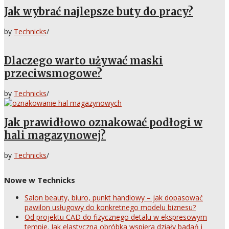
Jak wybrać najlepsze buty do pracy?
by
Technicks
/
Dlaczego warto używać maski
przeciwsmogowe?
by
Technicks
/
Jak prawidłowo oznakować podłogi w
hali magazynowej?
by
Technicks
/
Nowe w Technicks
Salon beauty, biuro, punkt handlowy – jak dopasować
pawilon usługowy do konkretnego modelu biznesu?
Od projektu CAD do fizycznego detalu w ekspresowym
tempie. Jak elastyczna obróbka wspiera działy badań i