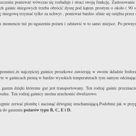
zczeniu ponieważ wówczas się rozładuje i straci swoją funkcję. Zastosowanie
h gaśnic śniegowych trzeba obrócić dyszę pod kątem prostym o około ( 90 st
ę śniegową trzymać tylko za uchwyt , ponieważ bardzo silnie się oziębia prz
momencie tuż po ugaszeniu pożaru i odstawić w to samo miejsce. Po pewnym cza
omnieć,że najczęściej gaśnice proszkowe zawierają w swoim składzie fosfora
te w gaśnicach pienią w bardzo wysokich temperaturach tym samym odcinając
 gazem dzięki któremu gaz jest transportowany. Ten rodzaj gaśnic przeznac
proszku. Ten rodzaj gaśnicy można uruchomić dwufazowo.
następnie zerwać plombę i nacisnąć dźwignię uruchamiającą.Podobnie jak w pr
pożarów typu B, C, E i D.
na do gaszenia