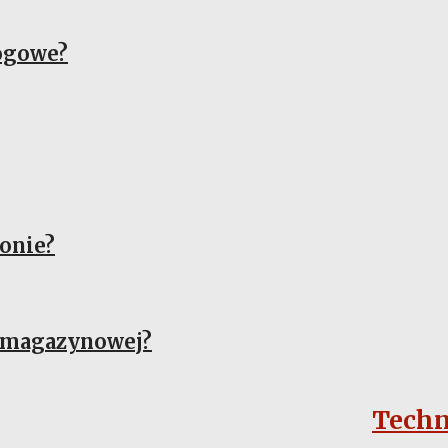
ogowe?
onie?
i magazynowej?
Techn