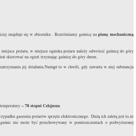
pianę mechaniczną
ściej znajduje się w zbiorniku . Rozróżniamy gaśnicę na
 miejsca pożaru, w miejscu ogniska pożaru należy odwrócić gaśnicę do góry
umień skierować na ogień trzymając gaśnicę do góry dnem.
trzymania jej działania.Nastąpi to w chwili, gdy zawarta w niej substancja
– 78 stopni Celsjusza
 temperatury
.
ypadku gaszenia pożarów sprzętu elektronicznego. Dużą ich zaletą jest to,że
yp gaśnic nie może być przechowywany w pomieszczeniach o podwyższonej