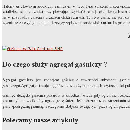
Halony są głównym środkiem gaśniczym w tego typu sprzęcie przeciwpożar
katalizie.Jest to zjawisko przyspieszające szybkość reakcji chemicznych su
się w przypadku gaszenia urządzeń elektrycznych. Ten typ gaśnic nie jest s
wycofane ze względu na ich niszczący wpływ na środowisko naturalnego oraz 
Do czego służy agregat gaśniczy ?
Agregat gaśniczy
jest rodzajem gaśnicy o zawartości substancji gaśni
gaśniczego.Agregaty stosuje się głównie w dużych obiektach użyteczności p
Gaśnice służą do gaszenia pożarów w zarodku , wtedy gdy ogień nie rozprze
jest na tyle niewielki aby ugasić go gaśnicą. Jeśli obszar rozprzestrzeniani
gasić -podręczną gaśnicą. Szczególnie dotyczy to zajętych przez ogień przed
Polecamy nasze artykuły