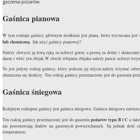
gaszenia pożarów.
Gaśnica pianowa
W tym rodzaju gaśnicy głównym środkiem jest piana, która wyrzucana jest w
lub chemiczną
.
Jak użyć gaśnicy pianowej?
Należy chwycić ją lewą ręką za uchwyt górny a prawą za dolny i skuteczni
dnem i wbić tzw.zbijak.W chwili wbijania zbijaka należy puścić uchwyt trzy
To jest jedyny rodzaj gaśnicy, który podczas jej użycia należy trzymać od
chemiczna się skończy. Ten rodzaj gaśnicy przeznaczony jest do gaszenia po
Gaśnica śniegowa
Kolejnym rodzajem gaśnicy jest gaśnica śniegowa. Gaśnica śniegowa zawiera 
pożarów typu B i C
Ten rodzaj gaśnicy przeznaczony jest do gaszenia
a takż
nie pozostawiają śladów na gaszonych powierzchniach. Są jednak dość 
temperaturze.