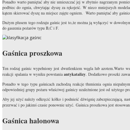
Ponadto warto pamiętać aby nie umieszczać jej w zbytnio nagrzanym pomies
podbiec do ognia, chwytając dyszę za rękojeść. W nieco mniejszych modelac
kątem skierować dyszę na miejsce zajęte ogniem. Warto pamiętać aby gaśnic
Dużym plusem tego rodzaju gaśnic jest to,że można ją wyłączyć w dowolnym 
do gaszenia pożarów typu B,C i F.
Gaśnica proszkowa
Ten rodzaj gaśnic wypełniony jest dwutlenkiem węgla lub azotem.Warto wsp
antykatalizy
reakcji spalania w wyniku powstania
. Dodatkowo proszki zawar
Ponadto w tego typu gaśnicach zachodzą reakcje tłumienia ognia niepalnym
odpowiedniej grupy pożaru właściwej gaśnicy uzależnione jest od użytego 
Aby jej użyć należy odkręcić kółko i podnieść dźwignię zabezpieczającą, 
przerwać i po jakimś czasie ponownie użyć. Gaśnica proszkowa jest stosowa
Gaśnica halonowa