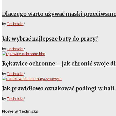
Dlaczego warto używać maski przeciwsm
by
Technicks
/
Jak wybrać najlepsze buty do pracy?
by
Technicks
/
Rękawice ochronne – jak chronić swoje dł
by
Technicks
/
Jak prawidłowo oznakować podłogi w hal
by
Technicks
/
Nowe w Technicks