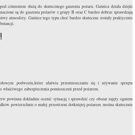
 ciśnieniem służą do skutecznego gaszenia pożaru. Gaśnica działa dzięki
zeznaczone są do gaszenia pożarów z grupy B oraz C bardzo dobrze sprawdzają
stwy atmosfery. Gaśnice tego typu choć bardzo skuteczne zostały praktycznie
bstancji.
!
kołowym podwoziu,które ułatwia przemieszczanie się i używanie sprzętu
 do właściwego zabezpieczenia pomieszczeń przed pożarem.
erw powinna dokładnie ocenić sytuację i sprawdzić czy obszar zajęty ogniem
zypadków powierzchnie o małej przestrzeni dotkniętej pożarem można skutecznie