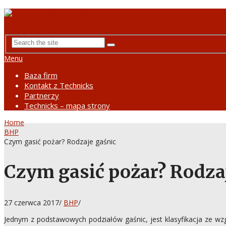
Menu
Baza firm
Kontakt z Technicks
Partnerzy
Technicks – mapa strony
Home
BHP
Czym gasić pożar? Rodzaje gaśnic
Czym gasić pożar? Rodza
27 czerwca 2017
/
BHP
/
Jednym z podstawowych podziałów gaśnic, jest klasyfikacja ze wzg