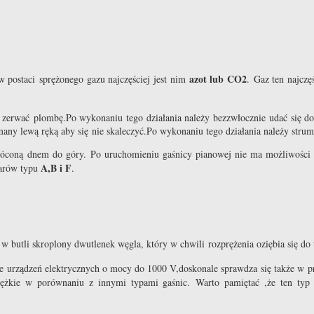
azot lub CO2
 postaci sprężonego gazu najczęściej jest nim
. Gaz ten najczę
e zerwać plombę.Po wykonaniu tego działania należy bezzwłocznie udać się do
many lewą ręką aby się nie skaleczyć.Po wykonaniu tego działania należy str
wróconą dnem do góry. Po uruchomieniu gaśnicy pianowej nie ma możliwości za
A,B i F
żarów typu
.
w butli skroplony dwutlenek węgla, który w chwili rozprężenia oziębia się do
e urządzeń elektrycznych o mocy do 1000 V,doskonale sprawdza się także w prz
ciężkie w porównaniu z innymi typami gaśnic. Warto pamiętać ,że ten t