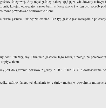
 gaśnicy śniegowej. Aby użyć gaśnicy należy ująć ją za wbudowany uchwyt i
opni), kolejno odkręcając zawór butli w lewą stronę i w ten oto sposób pod
ez co może powodować odmrożenie dłoni.
sie gaśnica i tak będzie działać. Ten typ gaśnic jest szczególnie polecany
ny sodu lub węglany. Działanie gaśnicze tego rodzaju polega na przerwaniu
 dopływ tlenu.
zony jest do gaszenia pożarów z grupy A, B i C lub B, C a dostosowanie do
zypadku gaśnicy śniegowej działanie tej gaśnicy można w dowolnym momencie