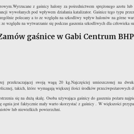
owym.Wyrzucane z gaśnicy halony za pośrednictwem sprężonego azotu lub pod
bstancji wywołanych pod wpływem działania katalizator. Gaśnice tego typu pr
zczególnie polecany a to ze względu na szkodliwy wpływ halonów na górne war
ze względu na wytwarzanie się podczas gaszenia szkodliwych dla człowieka su
Zamów gaśnice w Gabi Centrum BHP
czej przekraczającej swoją wagą 20 kg.Najczęściej umieszczonej na dwu
ublicznej, takich, które wymagają większej ilości środków przeciwpożarowych
strzenia się na dużą skalę. Osoba używająca gaśnicy do gaszenia pożaru najpi
a się ognia jest faktycznie mały warto skorzystać z gaśnicy . W większości pr
miotów lub niewielkich powierzchni.