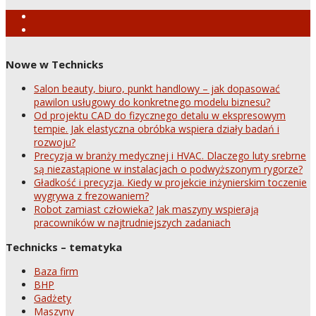
Nowe w Technicks
Salon beauty, biuro, punkt handlowy – jak dopasować
pawilon usługowy do konkretnego modelu biznesu?
Od projektu CAD do fizycznego detalu w ekspresowym
tempie. Jak elastyczna obróbka wspiera działy badań i
rozwoju?
Precyzja w branży medycznej i HVAC. Dlaczego luty srebrne
są niezastąpione w instalacjach o podwyższonym rygorze?
Gładkość i precyzja. Kiedy w projekcie inżynierskim toczenie
wygrywa z frezowaniem?
Robot zamiast człowieka? Jak maszyny wspierają
pracowników w najtrudniejszych zadaniach
Technicks – tematyka
Baza firm
BHP
Gadżety
Maszyny