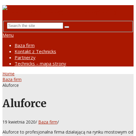
Menu
Baza firm
Kontakt z Technicks
Partnerzy
Technicks – mapa strony
Home
Baza firm
Aluforce
Aluforce
19 kwietnia 2020
/
Baza firm
/
Aluforce to profesjonalna firma działającą na rynku mostowym od