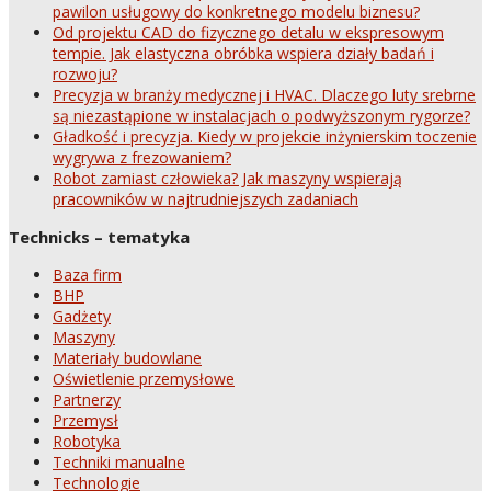
pawilon usługowy do konkretnego modelu biznesu?
Od projektu CAD do fizycznego detalu w ekspresowym
tempie. Jak elastyczna obróbka wspiera działy badań i
rozwoju?
Precyzja w branży medycznej i HVAC. Dlaczego luty srebrne
są niezastąpione w instalacjach o podwyższonym rygorze?
Gładkość i precyzja. Kiedy w projekcie inżynierskim toczenie
wygrywa z frezowaniem?
Robot zamiast człowieka? Jak maszyny wspierają
pracowników w najtrudniejszych zadaniach
Technicks – tematyka
Baza firm
BHP
Gadżety
Maszyny
Materiały budowlane
Oświetlenie przemysłowe
Partnerzy
Przemysł
Robotyka
Techniki manualne
Technologie