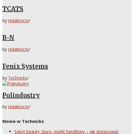
TCATS
by
redaktorzy
/
B-N
by
redaktorzy
/
Fenix Systems
by
Technicks
/
Polindustry
by
redaktorzy
/
Nowe w Technicks
Salon beauty, biuro, punkt handlowy – jak dopasować