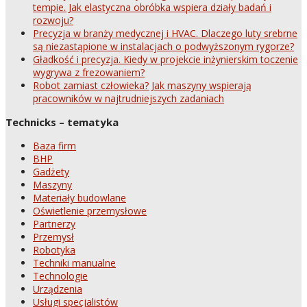
tempie. Jak elastyczna obróbka wspiera działy badań i
rozwoju?
Precyzja w branży medycznej i HVAC. Dlaczego luty srebrne
są niezastąpione w instalacjach o podwyższonym rygorze?
Gładkość i precyzja. Kiedy w projekcie inżynierskim toczenie
wygrywa z frezowaniem?
Robot zamiast człowieka? Jak maszyny wspierają
pracowników w najtrudniejszych zadaniach
Technicks – tematyka
Baza firm
BHP
Gadżety
Maszyny
Materiały budowlane
Oświetlenie przemysłowe
Partnerzy
Przemysł
Robotyka
Techniki manualne
Technologie
Urządzenia
Usługi specjalistów