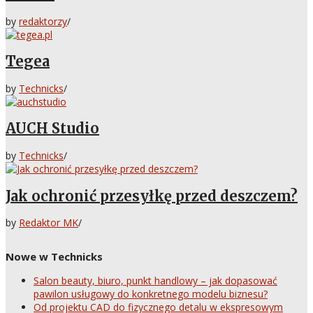
by
redaktorzy
/
Tegea
by
Technicks
/
AUCH Studio
by
Technicks
/
Jak ochronić przesyłkę przed deszczem?
by
Redaktor MK
/
Nowe w Technicks
Salon beauty, biuro, punkt handlowy – jak dopasować
pawilon usługowy do konkretnego modelu biznesu?
Od projektu CAD do fizycznego detalu w ekspresowym