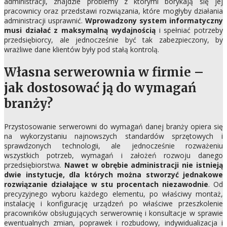
administracji, znajdzie problemy z którymi borykają się jej
pracownicy oraz przedstawi rozwiązania, które mogłyby działania
administracji usprawnić.
Wprowadzony system informatyczny
musi działać z maksymalną wydajnością
i spełniać potrzeby
przedsiębiorcy, ale jednocześnie być tak zabezpieczony, by
wrażliwe dane klientów były pod stałą kontrolą.
Własna serwerownia w firmie –
jak dostosować ją do wymagań
branży?
Przystosowanie serwerowni do wymagań danej branży opiera się
na wykorzystaniu najnowszych standardów sprzętowych i
sprawdzonych technologii, ale jednocześnie rozważeniu
wszystkich potrzeb, wymagań i założeń rozwoju danego
przedsiębiorstwa.
Nawet w obrębie administracji nie istnieją
dwie instytucje, dla których można stworzyć jednakowe
rozwiązanie działające w stu procentach niezawodnie
. Od
precyzyjnego wyboru każdego elementu, po właściwy montaż,
instalację i konfigurację urządzeń po właściwe przeszkolenie
pracowników obsługujących serwerownię i konsultacje w sprawie
ewentualnych zmian, poprawek i rozbudowy, indywidualizacja i