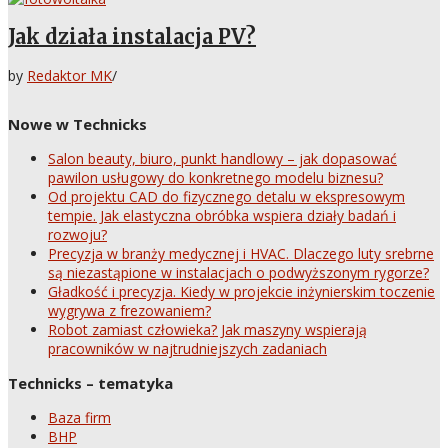
Jak działa instalacja PV?
by
Redaktor MK
/
Nowe w Technicks
Salon beauty, biuro, punkt handlowy – jak dopasować
pawilon usługowy do konkretnego modelu biznesu?
Od projektu CAD do fizycznego detalu w ekspresowym
tempie. Jak elastyczna obróbka wspiera działy badań i
rozwoju?
Precyzja w branży medycznej i HVAC. Dlaczego luty srebrne
są niezastąpione w instalacjach o podwyższonym rygorze?
Gładkość i precyzja. Kiedy w projekcie inżynierskim toczenie
wygrywa z frezowaniem?
Robot zamiast człowieka? Jak maszyny wspierają
pracowników w najtrudniejszych zadaniach
Technicks – tematyka
Baza firm
BHP