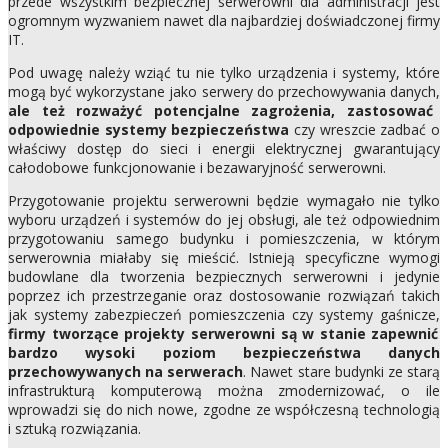
przede wszystkim bezpiecznej serwerowni dla administracji jest
ogromnym wyzwaniem nawet dla najbardziej doświadczonej firmy
IT.
Pod uwagę należy wziąć tu nie tylko urządzenia i systemy, które
mogą być wykorzystane jako serwery do przechowywania danych,
ale też rozważyć potencjalne zagrożenia, zastosować
odpowiednie systemy bezpieczeństwa
czy wreszcie zadbać o
właściwy dostęp do sieci i energii elektrycznej gwarantujący
całodobowe funkcjonowanie i bezawaryjność serwerowni.
Przygotowanie projektu serwerowni będzie wymagało nie tylko
wyboru urządzeń i systemów do jej obsługi, ale też odpowiednim
przygotowaniu samego budynku i pomieszczenia, w którym
serwerownia miałaby się mieścić. Istnieją specyficzne wymogi
budowlane dla tworzenia bezpiecznych serwerowni i jedynie
poprzez ich przestrzeganie oraz dostosowanie rozwiązań takich
jak systemy zabezpieczeń pomieszczenia czy systemy gaśnicze,
firmy tworzące projekty serwerowni są w stanie zapewnić
bardzo wysoki poziom bezpieczeństwa danych
przechowywanych na serwerach
. Nawet stare budynki ze starą
infrastrukturą komputerową można zmodernizować, o ile
wprowadzi się do nich nowe, zgodne ze współczesną technologią
i sztuką rozwiązania.