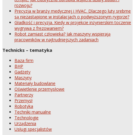
rozwoju?
Precyzja w branży medycznej i HVAC. Dlaczego luty srebrne
są niezastąpione w instalacjach o podwyższonym rygorze?
Gładkość i precyzja. Kiedy w projekcie inżynierskim toczenie
wygrywa z frezowaniem?
Robot zamiast człowieka? Jak maszyny wspierają
pracowników w najtrudniejszych zadaniach
Technicks – tematyka
Baza firm
BHP
Gadżety
Maszyny
Materiały budowlane
Oświetlenie przemysłowe
Partnerzy
Przemysł
Robotyka
Techniki manualne
Technologie
Urządzenia
Usługi specjalistów