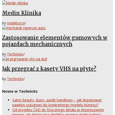
Medin Klinika
by
redaktorzy
/
Zastosowanie elementów gumowych w
pojazdach mechanicznych
by
Technicks
/
Jak przegrać z kasety VHS na płytę?
by
Technicks
/
Nowe w Technicks
Salon beauty, biuro, punkt handlowy – jak dopasować
pawilon usługowy do konkretnego modelu biznesu?
Od projektu CAD do fizycznego detalu w ekspresowym
tempie. Jak elastyczna obróbka wspiera działy badań i