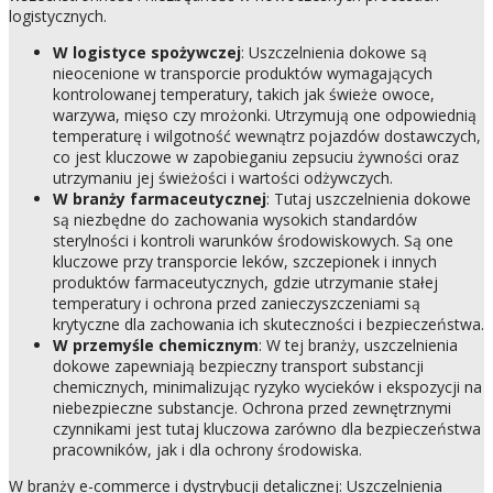
logistycznych.
W logistyce spożywczej
: Uszczelnienia dokowe są
nieocenione w transporcie produktów wymagających
kontrolowanej temperatury, takich jak świeże owoce,
warzywa, mięso czy mrożonki. Utrzymują one odpowiednią
temperaturę i wilgotność wewnątrz pojazdów dostawczych,
co jest kluczowe w zapobieganiu zepsuciu żywności oraz
utrzymaniu jej świeżości i wartości odżywczych.
W branży farmaceutycznej
: Tutaj uszczelnienia dokowe
są niezbędne do zachowania wysokich standardów
sterylności i kontroli warunków środowiskowych. Są one
kluczowe przy transporcie leków, szczepionek i innych
produktów farmaceutycznych, gdzie utrzymanie stałej
temperatury i ochrona przed zanieczyszczeniami są
krytyczne dla zachowania ich skuteczności i bezpieczeństwa.
W przemyśle chemicznym
: W tej branży, uszczelnienia
dokowe zapewniają bezpieczny transport substancji
chemicznych, minimalizując ryzyko wycieków i ekspozycji na
niebezpieczne substancje. Ochrona przed zewnętrznymi
czynnikami jest tutaj kluczowa zarówno dla bezpieczeństwa
pracowników, jak i dla ochrony środowiska.
W branży e-commerce i dystrybucji detalicznej: Uszczelnienia