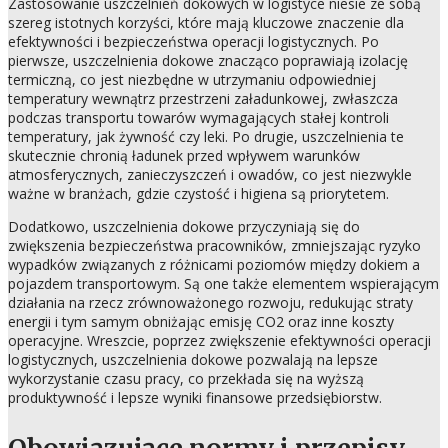
Zastosowanie uszczelnień dokowych w logistyce niesie ze sobą
szereg istotnych korzyści, które mają kluczowe znaczenie dla
efektywności i bezpieczeństwa operacji logistycznych. Po
pierwsze, uszczelnienia dokowe znacząco poprawiają izolację
termiczną, co jest niezbędne w utrzymaniu odpowiedniej
temperatury wewnątrz przestrzeni załadunkowej, zwłaszcza
podczas transportu towarów wymagających stałej kontroli
temperatury, jak żywność czy leki. Po drugie, uszczelnienia te
skutecznie chronią ładunek przed wpływem warunków
atmosferycznych, zanieczyszczeń i owadów, co jest niezwykle
ważne w branżach, gdzie czystość i higiena są priorytetem.
Dodatkowo, uszczelnienia dokowe przyczyniają się do
zwiększenia bezpieczeństwa pracowników, zmniejszając ryzyko
wypadków związanych z różnicami poziomów między dokiem a
pojazdem transportowym. Są one także elementem wspierającym
działania na rzecz zrównoważonego rozwoju, redukując straty
energii i tym samym obniżając emisję CO2 oraz inne koszty
operacyjne. Wreszcie, poprzez zwiększenie efektywności operacji
logistycznych, uszczelnienia dokowe pozwalają na lepsze
wykorzystanie czasu pracy, co przekłada się na wyższą
produktywność i lepsze wyniki finansowe przedsiębiorstw.