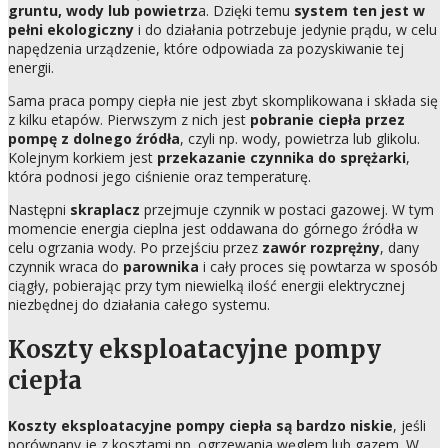
gruntu, wody lub powietrz
a. Dzięki temu
system ten jest w
pełni ekologiczny
i do działania potrzebuje jedynie prądu, w celu
napędzenia urządzenie, które odpowiada za pozyskiwanie tej
energii.
Sama praca pompy ciepła nie jest zbyt skomplikowana i składa się
z kilku etapów. Pierwszym z nich jest
pobranie ciepła przez
pompę z dolnego źródła
, czyli np. wody, powietrza lub glikolu.
Kolejnym korkiem jest
przekazanie czynnika do sprężarki
,
która podnosi jego ciśnienie oraz temperaturę.
Następni
skraplacz
przejmuje czynnik w postaci gazowej. W tym
momencie energia cieplna jest oddawana do górnego źródła w
celu ogrzania wody. Po przejściu przez
zawór rozprężny
, dany
czynnik wraca do
parownika
i cały proces się powtarza w sposób
ciągły, pobierając przy tym niewielką ilość energii elektrycznej
niezbędnej do działania całego systemu.
Koszty eksploatacyjne pompy
ciepła
Koszty eksploatacyjne pompy ciepła są bardzo niskie
, jeśli
porównany je z kosztami np. ogrzewania węglem lub gazem. W