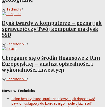
by
Technicks
/
Dysk twardy w komputerze – poznaj jak
sprawdzić czy Twój komputer ma dysk
SSD
by
Redaktor MK
/
Ubieganie się o środki finansowe z Unii
Europejskiej – analiza opłacalności i
wykonalności inwestycji
by
Redaktor MK
/
Nowe w Technicks
Salon beauty, biuro, punkt handlowy – jak dopasować
pawilon usługowy do konkretnego modelu biznesu?