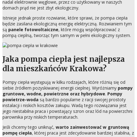
nadal elektrownie węglowe, przez co użytkowany w naszych
domach prąd nie jest zbyt ekologiczny.
Istnieje jednak proste rozwianie, które sprawi, że pompa ciepła
będzie zasilana ekologiczną energię elektryczną. Rozwianiem tym
są
panele fotowoltaiczne
, które mogą współpracować z
pompą cieplną, tworząc tym samym w pełni ekologiczny system.
Jaka pompa ciepła jest najlepsza
dla mieszkańców Krakowa?
Pompy ciepła występują w kilku rodzajach, które różnią się od
siebie źródłem pozyskiwanej energii cieplnej. Wyróżniamy
pompy
gruntowe, wodne, powietrzne oraz hybrydowe
.
Pompy
powietrze-woda
są bardzo popularne z racji swojej prostoty
instalacji i niskich kosztów zakupu. Wadą tego rozwiązania jest
jego niestabilna praca i powstający szron oraz lód na powierzchni
parownika przy niskich temperaturach.
Jeśli chcemy tego uniknąć,
warto zainwestować w gruntową
pompę ciepła
, której praca jest zdecydowanie bardziej stabilna, z