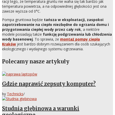
racji tego, że temperatura gruntu nie waha się tak bardzo jak
temperatura powietrza, a na odpowiedniej głębokości jest ona
zawsze wyższa od 0°C.
Pompa gruntowa będzie
tańsza w eksploatacji, zaspokoi
zapotrzebowanie na ciepło niezbędne do ogrzania domu i
przygotowania ciepłej wody przez cały rok
, a niektóre
modele posiadają także
funkcję podgrzewania lub chłodzenia
wody basenowej
. To sprawia, że
montaż pompy ciepła
Kraków
jest bardzo dobrym rozwiązaniem dla osób szukających
ekologicznego i wydajnego systemu ogrzewania.
Polecamy nasze artykuły
Gdzie naprawić zepsuty komputer?
by
Technicks
/
Studnia głębinowa a warunki
geologiczne