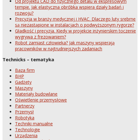
Od projektu CAD do fizycznego detalu w ekspresowym
tempie. Jak elastyczna obróbka wspiera działy badań i
rozwoju?
Precyzja w branży medycznej i HVAC. Dlaczego luty srebrne
są niezastąpione w instalacjach o podwyższonym rygorze?
Gładkość i precyzja. Kiedy w projekcie inżynierskim toczenie
wygrywa z frezowaniem?
Robot zamiast człowieka? Jak maszyny wspierają
pracowników w najtrudniejszych zadaniach
Technicks – tematyka
Baza firm
BHP
Gadżety
Maszyny
Materiały budowlane
Oświetlenie przemysłowe
Partnerzy
Przemysł
Robotyka
Techniki manualne
Technologie
Urządzenia