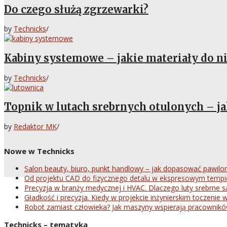
Do czego służą zgrzewarki?
by
Technicks
/
Kabiny systemowe – jakie materiały do n
by
Technicks
/
Topnik w lutach srebrnych otulonych – jak
by
Redaktor MK
/
Nowe w Technicks
Salon beauty, biuro, punkt handlowy – jak dopasować pawil
Od projektu CAD do fizycznego detalu w ekspresowym tempie.
Precyzja w branży medycznej i HVAC. Dlaczego luty srebrne 
Gładkość i precyzja. Kiedy w projekcie inżynierskim toczeni
Robot zamiast człowieka? Jak maszyny wspierają pracownikó
Technicks – tematyka