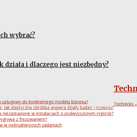
ich wybrać?
 działa i dlaczego jest niezbędny?
Techn
on usługowy do konkretnego modelu biznesu?
Technicks –
 Jak elastyczna obróbka wspiera działy badań i rozwoju?
są niezastąpione w instalacjach o podwyższonym rygorze?
e wygrywa z frezowaniem?
w w najtrudniejszych zadaniach