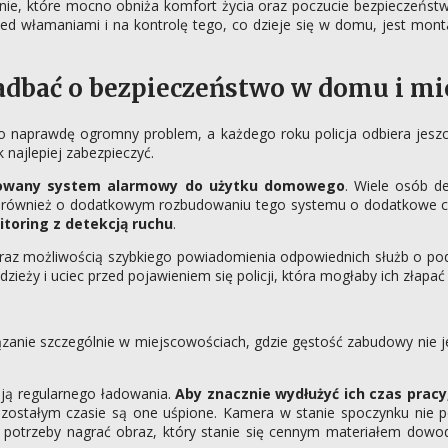
ie, które mocno obniża komfort życia oraz poczucie bezpieczeństwa
d włamaniami i na kontrolę tego, co dzieje się w domu, jest monta
dbać o bezpieczeństwo w domu i mi
o naprawdę ogromny problem, a każdego roku policja odbiera jeszc
 najlepiej zabezpieczyć.
owany system alarmowy do użytku domowego
. Wiele osób de
ć również o dodatkowym rozbudowaniu tego systemu o dodatkowe czu
toring z detekcją ruchu
.
oraz możliwością szybkiego powiadomienia odpowiednich służb o pod
ży i uciec przed pojawieniem się policji, która mogłaby ich złapa
ązanie szczególnie w miejscowościach, gdzie gęstość zabudowy nie j
ają regularnego ładowania.
Aby znacznie wydłużyć ich czas pracy
pozostałym czasie są one uśpione. Kamera w stanie spoczynku nie p
e potrzeby nagrać obraz, który stanie się cennym materiałem dow