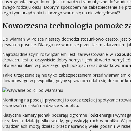
naszego własnego domu. Jest to bardzo traumatyczne doświadczen
swego rodzaju oazą. Dobrym sposobem na zabezpieczenie się prze
tego typu urządzenia i dlaczego warto się na nie zdecydować?
Nowoczesna technologia pomoże za
Do włamań w Polsce niestety dochodzi stosunkowo często. Jest t
prywatną posesję. Dlatego też warto się przed takim zdarzeniem jak
Najrozsądniejszym rozwiązaniem jest zainwestowanie w
rozbud
drzwiach. Jest to oczywiście dobry pomysł, jednak warto pomyśle
otwierania okien w poszczególnych pokojach oraz dodatkowo
moni
Takie urządzenia są nie tylko zabezpieczeniem przed włamaniem 
dowodowego w przypadku, gdyby sprawcom udało się dokonać kradzie
Monitoring na posesji prywatnej to coraz częściej spotykane rozwi
zachowań i działań na działce w pobliżu.
Klasyczne kamery jednak pożerają ogromne ilości energii i wymag
urządzenia działają tylko wtedy, gdy wykryją ruch w pobliżu. W 
urządzeniach mogą działać przez naprawdę wiele godzin i w razi