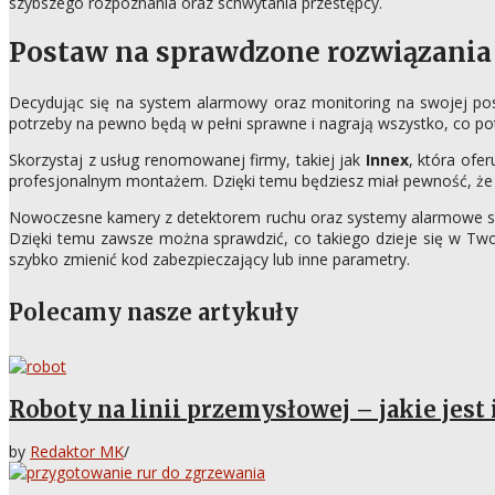
szybszego rozpoznania oraz schwytania przestępcy.
Postaw na sprawdzone rozwiązania 
Decydując się na system alarmowy oraz monitoring na swojej pose
potrzeby na pewno będą w pełni sprawne i nagrają wszystko, co p
Skorzystaj z usług renomowanej firmy, takiej jak
Innex
, która ofe
profesjonalnym montażem. Dzięki temu będziesz miał pewność, że 
Nowoczesne kamery z detektorem ruchu oraz systemy alarmowe są
Dzięki temu zawsze można sprawdzić, co takiego dzieje się w Twoi
szybko zmienić kod zabezpieczający lub inne parametry.
Polecamy nasze artykuły
Roboty na linii przemysłowej – jakie jest
by
Redaktor MK
/