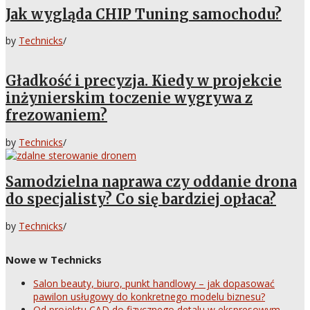
Jak wygląda CHIP Tuning samochodu?
by
Technicks
/
Gładkość i precyzja. Kiedy w projekcie
inżynierskim toczenie wygrywa z
frezowaniem?
by
Technicks
/
Samodzielna naprawa czy oddanie drona
do specjalisty? Co się bardziej opłaca?
by
Technicks
/
Nowe w Technicks
Salon beauty, biuro, punkt handlowy – jak dopasować
pawilon usługowy do konkretnego modelu biznesu?
Od projektu CAD do fizycznego detalu w ekspresowym