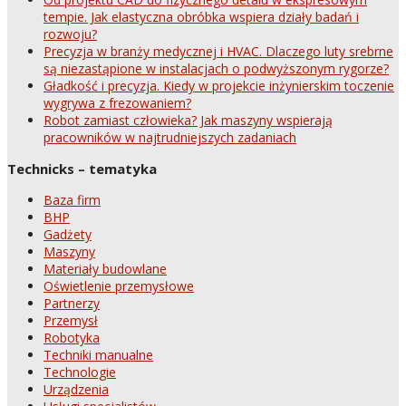
tempie. Jak elastyczna obróbka wspiera działy badań i
rozwoju?
Precyzja w branży medycznej i HVAC. Dlaczego luty srebrne
są niezastąpione w instalacjach o podwyższonym rygorze?
Gładkość i precyzja. Kiedy w projekcie inżynierskim toczenie
wygrywa z frezowaniem?
Robot zamiast człowieka? Jak maszyny wspierają
pracowników w najtrudniejszych zadaniach
Technicks – tematyka
Baza firm
BHP
Gadżety
Maszyny
Materiały budowlane
Oświetlenie przemysłowe
Partnerzy
Przemysł
Robotyka
Techniki manualne
Technologie
Urządzenia